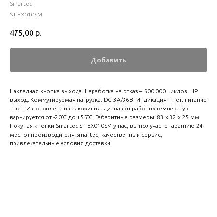
Smartec
ST-EX010SM
475,00
р.
Добавить
Накладная кнопка выхода. Наработка на отказ – 500 000 циклов. НР
выход. Коммутируемая нагрузка: DC 3А/36В. Индикация – нет; питание
– нет. Изготовлена из алюминия. Диапазон рабочих температур
варьируется от -20°С до +55°С. Габаритные размеры: 83 х 32 х 25 мм.
Покупая кнопки Smartec ST-EX010SM у нас, вы получаете гарантию 24
мес. от производителя Smartec, качественный сервис,
привлекательные условия доставки.