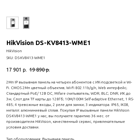
HikVision DS-KV8413-WME1
HikVision
SKU:
DS-KV8413-WME1
17 901
р.
19 890
р.
2Мп IP вызывная панель на четырех абонентов с ИК-подсветкой и Wi-
Fi. CMOS 2Мп цветный объектив; Wi-Fi 802.11b/g/n, Web интерфейс;
Стандартный PoE/ 12В DC, Mifare считыватель; WDR; BLC; DNR; ИК до
3м; Слот для TF карты до 128Гб; 10M/100M Self-adaptive Ethernet, 1 RS-
485; 4 тревожные входы, 2 реле для замки; 3 индикатора. IP65, IK08,
металл: алюминиевый сплав. Покупая IP вызывные панели HikVision
DS-KV8413-WME1 у нас, вы получаете гарантию 36 мес. от
производителя HikVision, качественный сервис, привлекательные
условия доставки.
Тип оборудования: Вызывная панель