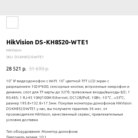
HikVision DS-KH8520-WTE1
HikVision
SKU:
DS-KH8520-WTE1
28 521
р.
31 690
р.
10" IP видеодомофон с WI-FI. 10" цветной TFT LCD экран с
разрешением 1024*600; сенсорные кнопки; встроенные микрофон и
динамик; слот для TF карты до 32Гб; тревожные входы/выходы 8/2; 1
RS-485; 1 RJ-45 10M/100M Ethernet; DC12В/PoE; 10Вт; -10 °C...+55°C;
размер 195.8×132.8×17.5мм. Покупая мониторы домофонов HikVision
DS-KH8520-WTE1 у нас, вы получаете гарантию 36 мес. от
производителя HikVision, качественный сервис, привлекательные
условия доставки.
Тип оборудования: Монитор домофона
Диагональ экрана: 10.1