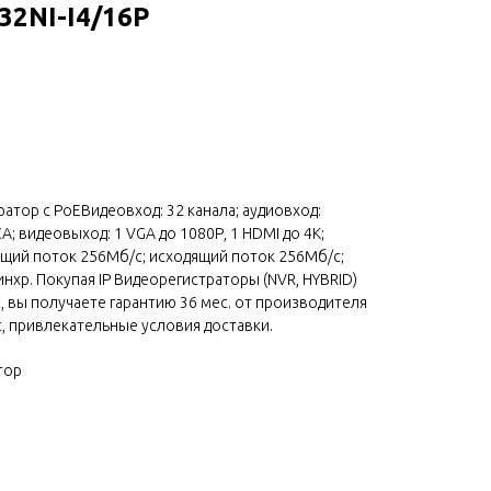
32NI-I4/16P
ратор c PoEВидеовход: 32 канала; аудиовход:
A; видеовыход: 1 VGA до 1080Р, 1 HDMI до 4К;
ящий поток 256Мб/с; исходящий поток 256Мб/с;
нхр. Покупая IP Видеорегистраторы (NVR, HYBRID)
ас, вы получаете гарантию 36 мес. от производителя
с, привлекательные условия доставки.
тор