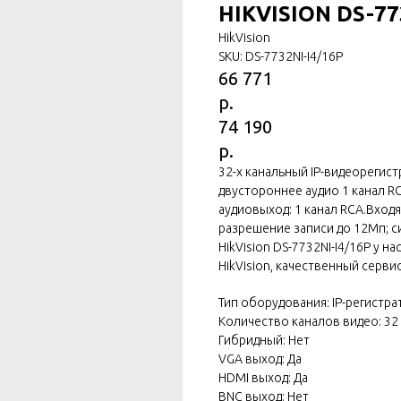
HIKVISION DS-77
HikVision
SKU:
DS-7732NI-I4/16P
66 771
р.
74 190
р.
32-х канальный IP-видеорегист
двустороннее аудио 1 канал RC
аудиовыход: 1 канал RCA.Вход
разрешение записи до 12Мп; си
HikVision DS-7732NI-I4/16P у н
HikVision, качественный серви
Тип оборудования: IP-регистра
Количество каналов видео: 32
Гибридный: Нет
VGA выход: Да
HDMI выход: Да
BNC выход: Нет