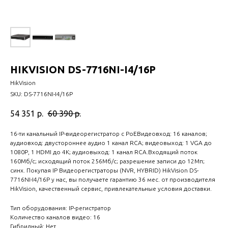
HIKVISION DS-7716NI-I4/16P
HikVision
SKU:
DS-7716NI-I4/16P
54 351
р.
60 390
р.
16-ти канальный IP-видеорегистратор c PoEВидеовход: 16 каналов;
аудиовход: двустороннее аудио 1 канал RCA; видеовыход: 1 VGA до
1080Р, 1 HDMI до 4К; аудиовыход: 1 канал RCA.Входящий поток
160Мб/с; исходящий поток 256Мб/с; разрешение записи до 12Мп;
синх. Покупая IP Видеорегистраторы (NVR, HYBRID) HikVision DS-
7716NI-I4/16P у нас, вы получаете гарантию 36 мес. от производителя
HikVision, качественный сервис, привлекательные условия доставки.
Тип оборудования: IP-регистратор
Количество каналов видео: 16
Гибридный: Нет