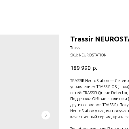
Trassir NEUROS
Trassir
SKU:
NEUROSTATION
р.
189 990
TRASSIR NeuroStation — Сетев
управлением TRASSIR OS (Linu
сетей: TRASSIR Queue Detector,
Поддержка Offload-аналитики
других серверов TRASSIR). Поку
NeuroStation у нас, вы получае
качественный сервис, привлек
Тип оборудования: IP-регистра