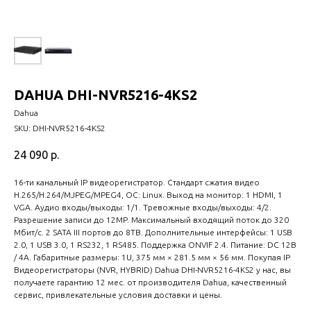
DAHUA DHI-NVR5216-4KS2
Dahua
SKU:
DHI-NVR5216-4KS2
24 090
р.
16-ти канальный IP видеорегистратор. Стандарт сжатия видео
H.265/H.264/MJPEG/MPEG4, ОС: Linux. Выход на монитор: 1 HDMI, 1
VGA. Аудио входы/выходы: 1/1. Тревожные входы/выходы: 4/2.
Разрешение записи до 12MP. Максимальный входящий поток до 320
Мбит/с. 2 SATA III портов до 8TB. Дополнительные интерфейсы: 1 USB
2.0, 1 USB 3.0, 1 RS232, 1 RS485. Поддержка ONVIF 2.4. Питание: DC 12В
/ 4A. Габаритные размеры: 1U, 375 мм × 281.5 мм × 56 мм. Покупая IP
Видеорегистраторы (NVR, HYBRID) Dahua DHI-NVR5216-4KS2 у нас, вы
получаете гарантию 12 мес. от производителя Dahua, качественный
сервис, привлекательные условия доставки и цены.