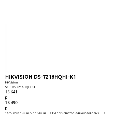
HIKVISION DS-7216HQHI-K1
HikVision
SKU:
DS-7216HQHI-K1
16 641
р.
18 490
р.
16-ти канальный гибридный HD-TVI регистратор для аналоговых, HD-