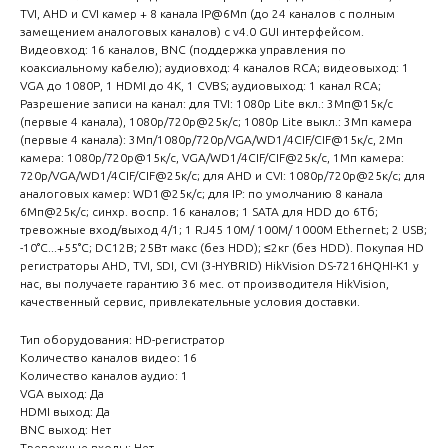
TVI, AHD и CVI камер + 8 канала IP@6Мп (до 24 каналов с полным
замещением аналоговых каналов) с v4.0 GUI интерфейсом.
Видеовход: 16 каналов, BNC (поддержка управления по
коаксиальному кабелю); аудиовход: 4 каналов RCA; видеовыход: 1
VGA до 1080Р, 1 HDMI до 4К, 1 CVBS; аудиовыход: 1 канал RCA;
Разрешение записи на канал: для TVI: 1080p Lite вкл.: 3Мп@15к/с
(первые 4 канала), 1080p/720p@25к/с; 1080p Lite выкл.: 3Мп камера
(первые 4 канала): 3Мп/1080p/720p/VGA/WD1/4CIF/CIF@15к/с, 2Мп
камера: 1080p/720p@15к/с, VGA/WD1/4CIF/CIF@25к/с, 1Мп камера:
720p/VGA/WD1/4CIF/CIF@25к/c; для AHD и CVI: 1080p/720p@25к/с; для
аналоговых камер: WD1@25к/с; для IP: по умолчанию 8 канала
6Мп@25к/с; синхр. воспр. 16 каналов; 1 SATA для HDD до 6Тб;
тревожные вход/выход 4/1; 1 RJ45 10M/ 100M/ 1000М Ethernet; 2 USB;
-10°C...+55°C; DC12В; 25Вт макс (без HDD); ≤2кг (без HDD). Покупая HD
регистраторы AHD, TVI, SDI, CVI (3-HYBRID) HikVision DS-7216HQHI-K1 у
нас, вы получаете гарантию 36 мес. от производителя HikVision,
качественный сервис, привлекательные условия доставки.
Тип оборудования: HD-регистратор
Количество каналов видео: 16
Количество каналов аудио: 1
VGA выход: Да
HDMI выход: Да
BNC выход: Нет
Тревожные входы: Нет