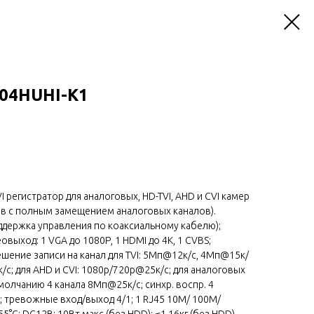
204HUHI-K1
I регистратор для аналоговых, HD-TVI, AHD и CVI камер
лов с полным замещением аналоговых каналов).
оддержка управления по коаксиальному кабелю);
овыход: 1 VGA до 1080Р, 1 HDMI до 4К, 1 CVBS;
ешение записи на канал для TVI: 5Мп@12к/с, 4Мп@15к/
с; для AHD и CVI: 1080p/720p@25к/с; для аналоговых
умолчанию 4 канала 8Мп@25к/с; синхр. воспр. 4
б; тревожные вход/выход 4/1; 1 RJ45 10M/ 100M/
+55°C; DC12В; 10Вт макс (без HDD); ≤1.16кг (без HDD).