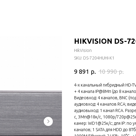
HIKVISION DS-7
HikVision
SKU:
DS-7204HUHI-K1
р.
р.
9 891
10 990
4-х канальный гибридный HD-TV
+ 4 канала IP@8Мп (до 8 кана
Видеовход: 4 каналов, BNC (п
аудиовход: 4 каналов RCA; виде
аудиовыход: 1 канал RCA. Разр
с, 3Мп@18к/с, 1080p/720p@25к/
камер: WD1@25к/с; для IP: по 
каналов; 1 SATA для HDD до 8Т
1000М Ethernet; 2 USB; -10°C...