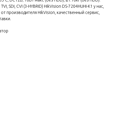
I, SDI, CVI (3-HYBRID) HikVision DS-7204HUHI-K1 у нас,
 от производителя HikVision, качественный сервис,
тавки.
атор