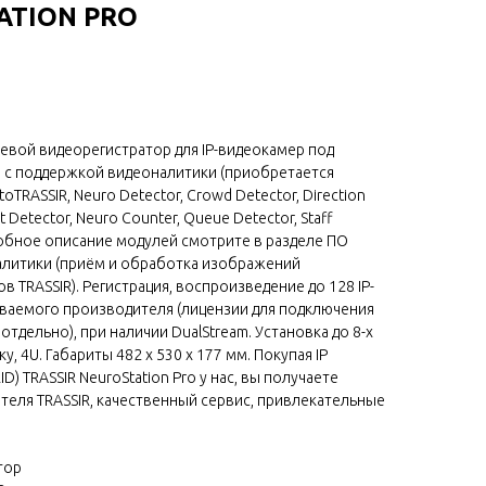
TATION PRO
тевой видеорегистратор для IP-видеокамер под
x) с поддержкой видеоналитики (приобретается
toTRASSIR, Neuro Detector, Crowd Detector, Direction
t Detector, Neuro Counter, Queue Detector, Staff
дробное описание модулей смотрите в разделе ПО
налитики (приём и обработка изображений
в TRASSIR). Регистрация, воспроизведение до 128 IP-
аемого производителя (лицензии для подключения
тдельно), при наличии DualStream. Установка до 8-х
у, 4U. Габариты 482 х 530 х 177 мм. Покупая IP
) TRASSIR NeuroStation Pro у нас, вы получаете
ителя TRASSIR, качественный сервис, привлекательные
тор