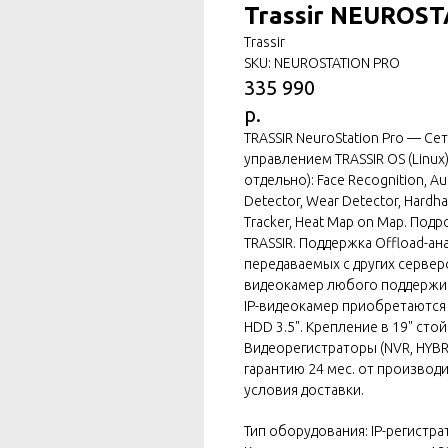
Trassir NEUROS
Trassir
SKU:
NEUROSTATION PRO
335 990
р.
TRASSIR NeuroStation Pro — Се
управлением TRASSIR OS (Linu
отдельно): Face Recognition, Au
Detector, Wear Detector, Hardha
Tracker, Heat Map on Map. По
TRASSIR. Поддержка Offload-а
передаваемых с других серверо
видеокамер любого поддержив
IP-видеокамер приобретаются о
HDD 3.5". Крепление в 19" стойк
Видеорегистраторы (NVR, HYBRID
гарантию 24 мес. от производ
условия доставки.
Тип оборудования: IP-регистра