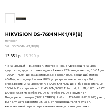
HIKVISION DS-7604NI-K1/4P(B)
HikVision
SKU:
DS-7604NI-K1/4P(B)
13 851
р.
15 390
р.
4-х канальный IP-видеорегистратор c PoE. Видеовход: 4 канала;
аудиовход: двустороннее аудио 1 канал RCA; видеовыход: 1 VGA до
1080Р, 1 HDMI до 4К; аудиовыход: 1 канал RCA. Входящий поток
40Мб/с; исходящий поток 80Мб/с; разрешение записи до 8Мп;
синхр.воспр. 2 канала@4Мп; 1 SATA для HDD до 6Тб; 4 независимых
100M PoE интерфейса; 1 RJ45 10M/100M Ethernet; 2 USB; -10°C...+55°C;
DC48В; 65Вт макс (без HDD), ≤1кг (без HDD). Покупая IP
Видеорегистраторы (NVR, HYBRID) HikVision DS-7604NI-K1/4P(B) у нас,
вы получаете гарантию 36 мес. от производителя HikVision,
качественный сервис, привлекательные условия доставки.