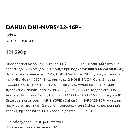
DAHUA DHI-NVR5432-16P-I
Dahua
SKU:
DHI-NVR5432-16P-I
121 290
р.
Видеорегистратор IP 32-х канальный 4K и H.265; Входящий поток на
запись: до 320Mb/s (до 160 Мбит/с при подключении видеоаналитики);
Запись: разрешение до 12MP; HDD: 4 SATA3 до 24Тб; декодирование:
4ch х 4K,16ch x 1080P; Видеовыходы:2 HDMI, 1 VGA; Сеть: 2 порта
1000Mb; ESATA; USB:1 порт 2.0, 2 порта 3.0; Аудио вх. вых 1/1 для
дуплексной связи; Трев. вх. вых. 16/6; P2P, ONVIF; Поддержка: iOS,
Android, Windows Phone; Питание: AC100В~240В / 16,7Вт. Покупая IP
Видеорегистраторы (NVR, HYBRID) Dahua DHI-NVR5432-16P-I у нас, вы
получаете гарантию 12 мес. от производителя Dahua, качественный
сервис, привлекательные условия доставки и цены.
Тип оборудования: IP-регистратор
Количество каналов видео: 32