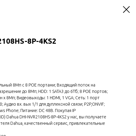
108HS-8P-4KS2
альный 8Мп с 8 POE портами; Входящий поток на
разрешение до 8Мп; HDD: 1 SATA3 до 6Тб; 8 POE портов;
н х 8Мп; Видеовыходы: 1 HDMI, 1 VGA; Сеть: 1 порт
0; Аудио вх. вых 1/1 для дуплексной связи; P2P,ONVIF;
ws Phone; Питание: DC 48В. Покупая IP
D) Dahua DHI-NVR2108HS-8P-4KS2 у нас, вы получаете
ителя Dahua, качественный сервис, привлекательные
тор