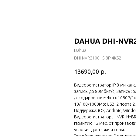
DAHUA DHI-NVR2
Dahua
DHI-NVR2108HS-8P-4KS2
р.
13690,00
Видеорегистратор IP 8-ми кан
запись: до 80Мбит/с; Запись : 
декодирование: 4кн х 1080Р/1к
10/100/1000Mb; USB: 2 порта 2.
Поддержка: iOS, Android, Windo
Видеорегистраторы (NVR, HYBRI
гарантию 12 мес. от производ
условия доставки и цены.
Тип оборудования: IP-регистра