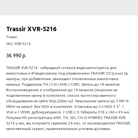
Trassir XVR-5216
Trassir
SKU:
XVR-5216
36 990
р.
TRASSIR XVR-5216 - гибридный сетевой видеорегистратор для
аналоговых и IP-видеокамер под управлением TRASSIR OS (Linux) (ip
камеры, при добавлении, замещают отключенные аналоговые
каналы). Поддержка TVI / CVI / AHD / CVBS. Запись до 18 каналов.
Воспроизведение и отображение до 16 каналов (лицензии на
подключение камер в комплекте, список протестированного
оборудования на сайте http://dssl.ru/). Разрешение записи до 5 MP (4
Мбит на канал). Без HDD в комплекте. Установка до 2-х HDD 3.5". 1
VGA и 1 HDMI, дублирующиеся. 2 USB 2.0. Габариты 318 х 246 х 49 мм.
Покупая HD регистраторы AHD, TVI, SDI, CVI (3-HYBRID) TRASSIR XVR-
5216 у нас, вы получаете гарантию 24 мес. от производителя TRASSIR,
качественный сервис, привлекательные условия доставки.