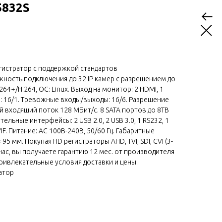
5832S
гистратор с поддержкой стандартов
жность подключения до 32 IP камер с разрешением до
64+/H.264, ОС: Linux. Выход на монитор: 2 HDMI, 1
ы: 16/1. Тревожные входы/выходы: 16/6. Разрешение
й входящий поток 128 МБит/с. 8 SATA портов до 8TB
ельные интерфейсы: 2 USB 2.0, 2 USB 3.0, 1 RS232, 1
F. Питание: AC 100В-240В, 50/60 Гц. Габаритные
 95 мм. Покупая HD регистраторы AHD, TVI, SDI, CVI (3-
нас, вы получаете гарантию 12 мес. от производителя
привлекательные условия доставки и цены.
атор