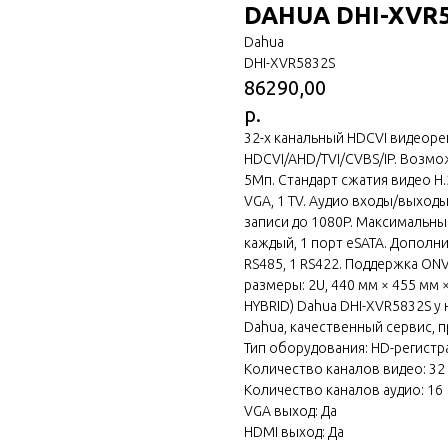
DAHUA DHI-XVR
Dahua
DHI-XVR5832S
86290,00
р.
32-х канальный HDCVI видеоре
HDCVI/AHD/TVI/CVBS/IP. Возмо
5Мп. Стандарт сжатия видео H.2
VGA, 1 TV. Аудио входы/выход
записи до 1080P. Максимальны
каждый, 1 порт eSATA. Дополнит
RS485, 1 RS422. Поддержка ONVI
размеры: 2U, 440 мм × 455 мм ×
HYBRID) Dahua DHI-XVR5832S у 
Dahua, качественный сервис, 
Тип оборудования: HD-регистр
Количество каналов видео: 32
Количество каналов аудио: 16
VGA выход: Да
HDMI выход: Да