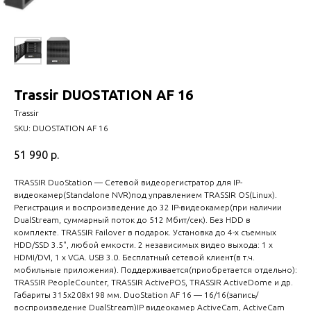
Trassir DUOSTATION AF 16
Trassir
SKU:
DUOSTATION AF 16
51 990
р.
TRASSIR DuoStation — Сетевой видеорегистратор для IP-
видеокамер(Standalone NVR)под управлением TRASSIR OS(Linux).
Регистрация и воспроизведение до 32 IP-видеокамер(при наличии
DualStream, суммарный поток до 512 Мбит/сек). Без HDD в
комплекте. TRASSIR Failover в подарок. Установка до 4-х съемных
HDD/SSD 3.5", любой емкости. 2 независимых видео выхода: 1 x
HDMI/DVI, 1 x VGA. USB 3.0. Бесплатный сетевой клиент(в т.ч.
мобильные приложения). Поддерживается(приобретается отдельно):
TRASSIR PeopleCounter, TRASSIR ActivePOS, TRASSIR ActiveDome и др.
Габариты 315x208x198 мм. DuoStation AF 16 — 16/16(запись/
воспроизведение DualStream)IP видеокамер ActiveCam, ActiveCam