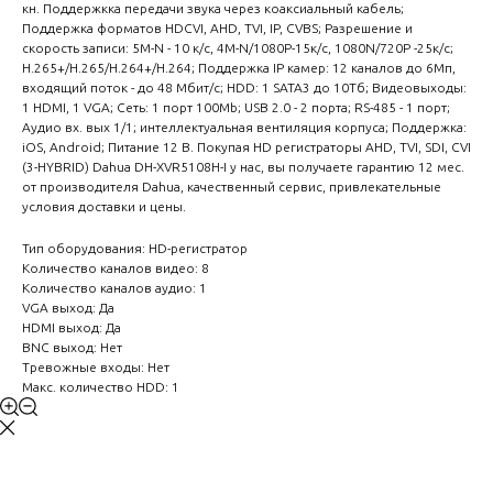
кн. Поддержкка передачи звука через коаксиальный кабель;
Поддержка форматов HDCVI, AHD, TVI, IP, CVBS; Разрешение и
скорость записи: 5M-N - 10 к/с, 4M-N/1080P-15к/с, 1080N/720Р -25к/с;
H.265+/H.265/H.264+/H.264; Поддержка IP камер: 12 каналов до 6Мп,
входящий поток - до 48 Мбит/с; HDD: 1 SATA3 до 10Тб; Видеовыходы:
1 HDMI, 1 VGA; Сеть: 1 порт 100Mb; USB 2.0 - 2 порта; RS-485 - 1 порт;
Аудио вх. вых 1/1; интеллектуальная вентиляция корпуса; Поддержка:
iOS, Android; Питание 12 В. Покупая HD регистраторы AHD, TVI, SDI, CVI
(3-HYBRID) Dahua DH-XVR5108H-I у нас, вы получаете гарантию 12 мес.
от производителя Dahua, качественный сервис, привлекательные
условия доставки и цены.
Тип оборудования: HD-регистратор
Количество каналов видео: 8
Количество каналов аудио: 1
VGA выход: Да
HDMI выход: Да
BNC выход: Нет
Тревожные входы: Нет
Макс. количество HDD: 1