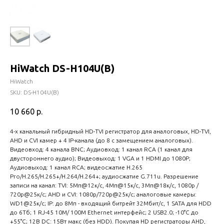
HiWatch DS-H104U(B)
HiWatch
SKU:
DS-H104U(B)
10 660
р.
4-х канальный гибридный HD-TVI регистратор для аналоговых, HD-TVI,
AHD и CVI камер + 4 IP-канала (до 8 с замещением аналоговых).
Видеовход: 4 канала BNC; Аудиовход: 1 канал RCA (1 канал для
двустороннего аудио); Видеовыход: 1 VGA и 1 HDMI до 1080Р;
Аудиовыход: 1 канал RCA; видеосжатие H.265
Pro/H.265/H.265+/H.264/H.264+; аудиосжатие G.711u. Разрешение
записи на канал: TVI: 5Мп@12к/с, 4Мп@15к/с, 3Мп@18к/с, 1080p /
720p@25к/с; AHD и CVI: 1080p/720p@25к/с; аналоговые камеры:
WD1@25к/с; IP: до 8Мп - входящий битрейт 32Мбит/с, 1 SATA для HDD
до 6Тб; 1 RJ-45 10M/ 100M Ethernet интерфейс; 2 USB2.0; -10°C до
+55°C; 12В DC: 15Вт макс (без HDD). Покупая HD регистраторы AHD,