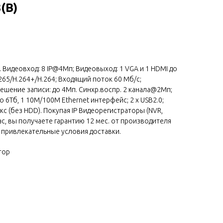
(B)
. Видеовход: 8 IP@4Мп; Видеовыход: 1 VGA и 1 HDMI до
265/H.264+/H.264; Входящий поток 60 Мб/с;
ешение записи: до 4Мп. Синхр.воспр. 2 канала@2Мп;
о 6Тб, 1 10M/100M Ethernet интерфейс; 2 х USB2.0;
акс (без HDD). Покупая IP Видеорегистраторы (NVR,
нас, вы получаете гарантию 12 мес. от производителя
, привлекательные условия доставки.
тор