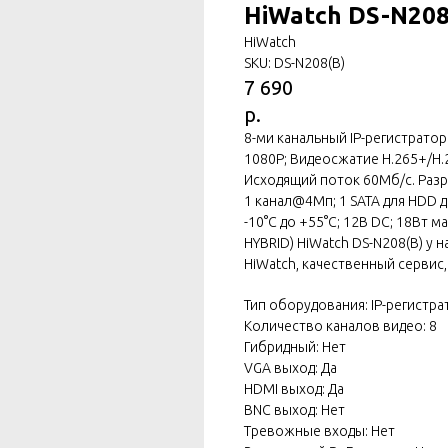
HiWatch DS-N208
HiWatch
SKU:
DS-N208(B)
7 690
р.
8-ми канальный IP-регистратор
1080Р; Видеосжатие H.265+/H.
Исходящий поток 60Мб/с. Разр
1 канал@4Мп; 1 SATA для HDD д
-10°C до +55°C; 12В DC; 18Вт м
HYBRID) HiWatch DS-N208(B) у 
HiWatch, качественный сервис
Тип оборудования: IP-регистра
Количество каналов видео: 8
Гибридный: Нет
VGA выход: Да
HDMI выход: Да
BNC выход: Нет
Тревожные входы: Нет