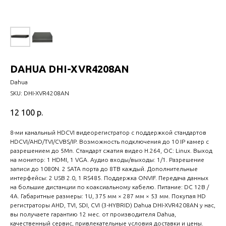
DAHUA DHI-XVR4208AN
Dahua
SKU:
DHI-XVR4208AN
12 100
р.
8-ми канальный HDCVI видеорегистратор с поддержкой стандартов
HDCVI/AHD/TVI/CVBS/IP. Возможность подключения до 10 IP камер с
разрешением до 5Мп. Стандарт сжатия видео H.264, ОС: Linux. Выход
на монитор: 1 HDMI, 1 VGA. Аудио входы/выходы: 1/1. Разрешение
записи до 1080N. 2 SATA порта до 8TB каждый. Дополнительные
интерфейсы: 2 USB 2.0, 1 RS485. Поддержка ONVIF. Передача данных
на большие дистанции по коаксиальному кабелю. Питание: DC 12В /
4A. Габаритные размеры: 1U, 375 мм × 287 мм × 53 мм. Покупая HD
регистраторы AHD, TVI, SDI, CVI (3-HYBRID) Dahua DHI-XVR4208AN у нас,
вы получаете гарантию 12 мес. от производителя Dahua,
качественный сервис, привлекательные условия доставки и цены.