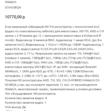
HiWatch
DS-H208QA
10770,00
р.
8-ми канальный гибридный HD-TVI регистратор c технологией AoC
(аудио по коаксиальному кабелю) для аналоговых, HD-TVI, AHD и CVI
камер + 2 IP-канала (до 12 с замещением аналоговых в Enhanced IP
mode). Видеовход: 8 каналов BNC; Аудиовход: 1 канал RCA, (до 8-и
каналов AoC); Видеовыход: 1 VGA и 1 HDMI до 1080Р; Аудиовыход; 1
канал RCA; видеосжатие H.265 Pro/H.265/H.265+/H.264/H.264+;
аудиосжатие G.711u. Разрешение записи на канал: TVI: 3Мп@15к/с
(первые 2 канала), 1080p@15к/с, 1080p Lite /720p Lite /720p@25к/с;
AHD и CVI: 1080p@15к/с, 4Мп Lite, 1080p Lite /720p@25к/с;
аналоговые камеры WD1@25к/с; IP: до 6Мп - входящий битрейт
96Мбит/с, 1 SATA для HDD до 6Тб; 1 RJ-45 10M/ 100M Ethernet
интерфейс; 2 USB2.0; -10 °C до +55°C; 12В DC; 12Вт макс (без HDD).
Покупая HD регистраторы AHD, TVI, SDI, CVI (3-HYBRID) HiWatch DS-
H208QA у нас, вы получаете гарантию 12 мес. от производителя
HiWatch, качественный сервис, привлекательные условия доставки.
Тип оборудования: HD-регистратор
Количество каналов видео: 8
Количество каналов аудио: 1
VGA выход: Да