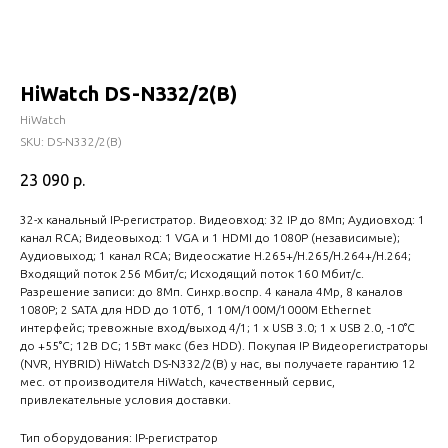
HiWatch DS-N332/2(B)
HiWatch
SKU:
DS-N332/2(B)
23 090
р.
32-х канальный IP-регистратор. Видеовход: 32 IP до 8Мп; Аудиовход: 1
канал RCA; Видеовыход: 1 VGA и 1 HDMI до 1080Р (независимые);
Аудиовыход; 1 канал RCA; Видеосжатие H.265+/H.265/H.264+/H.264;
Входящий поток 256 Мбит/с; Исходящий поток 160 Мбит/с.
Разрешение записи: до 8Мп. Синхр.воспр. 4 канала 4Mp, 8 каналов
1080P; 2 SATA для HDD до 10Тб, 1 10M/100M/1000M Ethernet
интерфейс; тревожные вход/выход 4/1; 1 х USB 3.0; 1 х USB 2.0, -10°C
до +55°C; 12В DC; 15Вт макс (без HDD). Покупая IP Видеорегистраторы
(NVR, HYBRID) HiWatch DS-N332/2(B) у нас, вы получаете гарантию 12
мес. от производителя HiWatch, качественный сервис,
привлекательные условия доставки.
Тип оборудования: IP-регистратор