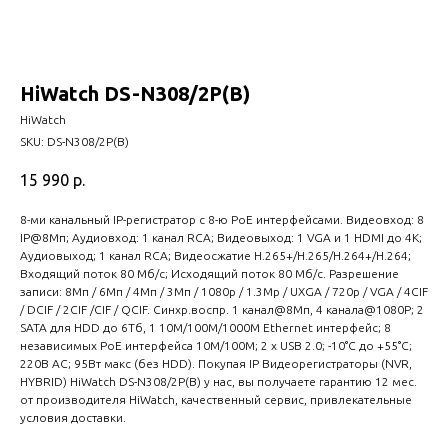
HiWatch DS-N308/2P(B)
HiWatch
SKU:
DS-N308/2P(B)
15 990
р.
8-ми канальный IP-регистратор c 8-ю PoE интерфейсами. Видеовход: 8
IP@8Мп; Аудиовход: 1 канал RCA; Видеовыход: 1 VGA и 1 HDMI до 4К;
Аудиовыход; 1 канал RCA; Видеосжатие H.265+/H.265/H.264+/H.264;
Входящий поток 80 Мб/с; Исходящий поток 80 Мб/с. Разрешение
записи: 8Мп / 6Мп / 4Мп / 3Мп / 1080p / 1.3Mp / UXGA / 720p / VGA / 4CIF
/ DCIF / 2CIF /CIF / QCIF. Синхр.воспр. 1 канал@8Мп, 4 канала@1080P; 2
SATA для HDD до 6Тб, 1 10M/100M/1000M Ethernet интерфейс; 8
независимых PoE интерфейса 10M/100M; 2 х USB 2.0; -10°C до +55°C;
220В АC; 95Вт макс (без HDD). Покупая IP Видеорегистраторы (NVR,
HYBRID) HiWatch DS-N308/2P(B) у нас, вы получаете гарантию 12 мес.
от производителя HiWatch, качественный сервис, привлекательные
условия доставки.