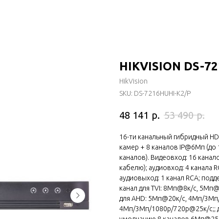
HIKVISION DS-7
HikVision
SKU:
DS-7216HUHI-K2/P
р.
р.
48 141
53 490
16-ти канальный гибридный HD-
камер + 8 каналов IP@6Мп (до
каналов). Видеовход: 16 кана
кабелю); аудиовход: 4 канала R
аудиовыход: 1 канал RCA; подд
канал для TVI: 8Мп@8к/с, 5Мп
для AHD: 5Мп@20к/с, 4Мп/3Мп/
4Мп/3Мп/1080p/720p@25к/с;; д
умолчанию 8 каналов 6Мп@25к/с