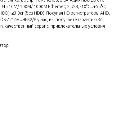
45 10M/ 100M/ 1000М Ethernet; 2 USB; -10°C...+55°C;
HDD); ≤3.8кг (без HDD). Покупая HD регистраторы AHD,
ion DS-7216HUHI-K2/P у нас, вы получаете гарантию 36
ion, качественный сервис, привлекательные условия
атор