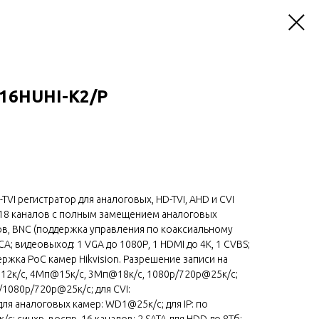
216HUHI-K2/P
TVI регистратор для аналоговых, HD-TVI, AHD и CVI
 18 каналов с полным замещением аналоговых
лов, BNC (поддержка управления по коаксиальному
CA; видеовыход: 1 VGA до 1080Р, 1 HDMI до 4К, 1 CVBS;
ержка PoC камер Hikvision. Разрешение записи на
@12к/с, 4Мп@15к/с, 3Мп@18к/с, 1080p/720p@25к/с;
1080p/720p@25к/с; для CVI:
ля аналоговых камер: WD1@25к/с; для IP: по
; синхр. воспр. 16 каналов; 2 SATA для HDD до 8Тб;