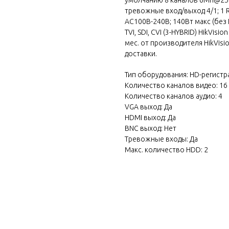
тревожные вход/выход 4/1; 1 RJ
АC100В-240В; 140Вт макс (без 
TVI, SDI, CVI (3-HYBRID) HikVis
мес. от производителя HikVis
доставки.
Тип оборудования: HD-регистр
Количество каналов видео: 16
Количество каналов аудио: 4
VGA выход: Да
HDMI выход: Да
BNC выход: Нет
Тревожные входы: Да
Макс. количество HDD: 2