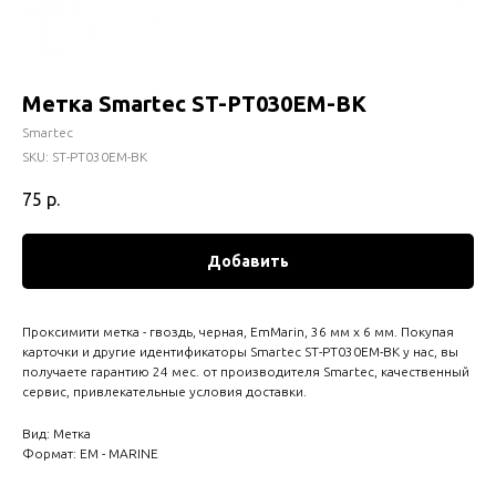
Метка Smartec ST-PT030EM-BK
Smartec
SKU:
ST-PT030EM-BK
75
р.
Добавить
Проксимити метка - гвоздь, черная, EmMarin, 36 мм х 6 мм. Покупая
карточки и другие идентификаторы Smartec ST-PT030EM-BK у нас, вы
получаете гарантию 24 мес. от производителя Smartec, качественный
сервис, привлекательные условия доставки.
Вид: Метка
Формат: EM - MARINE