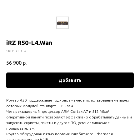
iRZ R50-L4.Wan
SKU:
R50-L4
56 900
р.
Добавить
Роутер R50 поддерживает одновременное использование четырех
сотовых модулей стандарта LTE Cat 4.
Четырехъядерный процессор ARM Cortex-A7 и 512 Мбайт
оперативной памяти позволяют эффективно обрабатывать данные и
запускать скрипты, пакеты и другое ПО, устанавливаемое
пользователем.
Роутер оборудован пятью портами гигабитного Ethernet и
двухдиапазонным Wi-Fi.