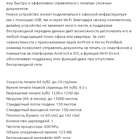
ему быстро и эффективно справляться с печатью сложных
документов.
Новое устройство может подключаться к офисной инфраструктуре
как с помощью USB, так и через Wi-Fi. Благодаря своему компактному
дизайну устройство не занимает много места, а поддержка
беспроводной передачи данных даёт возможность располагать его в
любой подходящей точке офиса или квартиры. За счёт
совместимости с приложениями Apple AirPrint и Xerox PrintBack
новинка позволяет отправлять документы на печать со смартфонов и
планшетов на платформах Android и iOS, а функция Wi-Fi Direct
обеспечивает поддержку этих функций даже при отсутствии
беспроводной сети.
Скорость печати A4 (ч/б): до 20 стр/мин
Время печати первой страницы А4 (ч/б): 8.5 с
Разрешение печати (ч/б): 1200 x 1200 dpi
Нагрузка (А4, в месяц): до 15000 листов
Стандартный лоток подачи: 150 листов
Стандартный выходной лоток: 100 листов
Плотность бумаги: от 60 г/м2 до 163 г/м2
Количество картриджей: 1
Частота процессора: 600 МГц
Объем оперативной памяти: 125 МБ
Беспроводной интерфейс WiFi: есть