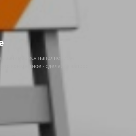
е
вно занимаемся наполнением
о-то конкретное - сделайте запрос